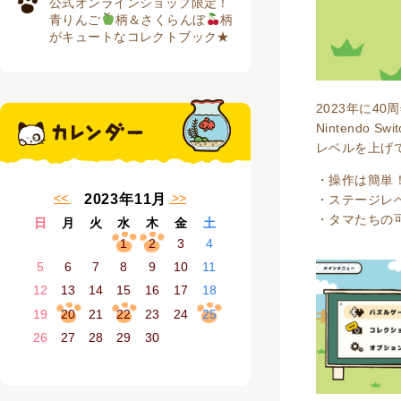
公式オンラインショップ限定！
青りんご
柄＆さくらんぼ
柄
がキュートなコレクトブック★
2023年に4
Nintendo S
レベルを上げ
・操作は簡単
« 10月
12月 »
2023年11月
・ステージレ
・タマたちの
日
月
火
水
木
金
土
1
2
3
4
5
6
7
8
9
10
11
12
13
14
15
16
17
18
19
20
21
22
23
24
25
26
27
28
29
30