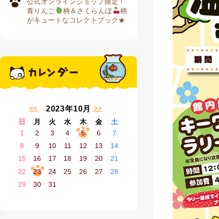
公式オンラインショップ限定！
青りんご
柄＆さくらんぼ
柄
がキュートなコレクトブック★
« 9月
11月 »
2023年10月
日
月
火
水
木
金
土
1
2
3
4
5
6
7
8
9
10
11
12
13
14
15
16
17
18
19
20
21
22
23
24
25
26
27
28
29
30
31