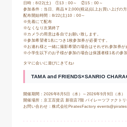
日時：8/22(土) ①13：00～ ②15：00～
参加条件：当日、商品￥2,000(税込)以上お買い上げ
配布開始時間：8/22(土)10：00～
※先着にて配布
※なくなり次第終了
※カメラの用意は各自でお願い致します。
※参加希望者1名につき1枚参加券が必要です。
※お連れ様と一緒に撮影希望の場合はそれぞれ参加券が
※小学生以下のお子様が参加の場合は保護者様1名の参
タマに会いに遊びにきてね♪
TAMA and FRIENDS×SANRIO CHARA
開催期間：2026年8月5日（水）～2026年9月9日（水）
開催場所：京王百貨店 新宿店7階 パイレーツファクト
お問い合わせ：株式会社PiratesFactory events@piratesfa