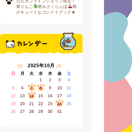
公式オンラインショップ限定！
青りんご
柄＆さくらんぼ
柄
がキュートなコレクトブック★
« 9月
11月 »
2025年10月
日
月
火
水
木
金
土
1
2
3
4
5
6
7
8
9
10
11
12
13
14
15
16
17
18
19
20
21
22
23
24
25
26
27
28
29
30
31