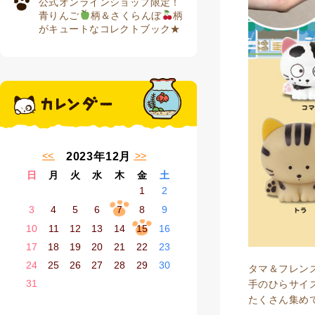
公式オンラインショップ限定！
青りんご
柄＆さくらんぼ
柄
がキュートなコレクトブック★
« 11月
1月 »
2023年12月
日
月
火
水
木
金
土
1
2
3
4
5
6
7
8
9
10
11
12
13
14
15
16
17
18
19
20
21
22
23
24
25
26
27
28
29
30
タマ＆フレン
31
手のひらサイ
たくさん集め