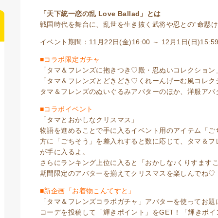
「天下統一恋の乱 Love Ballad」とは
戦国時代を舞台に、乱世を生き抜く武将や忍との“命懸け
イベント期間：11月22日(金)16:00 ～ 12月1日(日)15:5
■コラボ限定ガチャ
「タマ＆フレンズに抱きつき♡殿・忍ぬいコレクション
「タマ＆フレンズとどきどき♡くれーんげーむ風コレク
タマ＆フレンズのぬいぐるみアバターのほか、洋服アバ
■コラボイベント
「タマとおかしなクリスマス」
物語を進めることで手に入るイベント用のアイテム「ご
方に「ごちそう」を差入れすると数に応じて、タマ＆フ
が手に入るよ。
さらにランキング上位に入ると「おかしな♪くりすますこ
期間限定のアバターを揃えてクリスマスを楽しんでね♡
■新企画「お着物こんてすと」
「タマ＆フレンズコラボガチャ」アバターを使ってお題
コーデを投稿して「輝きポイント」をGET！「輝きポ