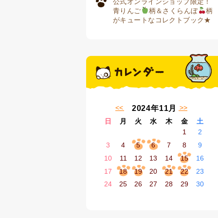
公式オンラインショップ限定！
青りんご
柄＆さくらんぼ
柄
がキュートなコレクトブック★
« 10月
1月 »
2024年11月
日
月
火
水
木
金
土
1
2
3
4
5
6
7
8
9
10
11
12
13
14
15
16
17
18
19
20
21
22
23
24
25
26
27
28
29
30