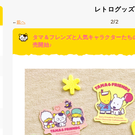
レトログッズ
2/2
前へ
タマ＆フレンズと人気キャラクターたち
売開始♪