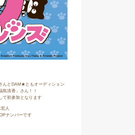
さんとDAM★ともオーディション
福島清香」さん！！
して初参加となります
木宏人
OPナンバーです