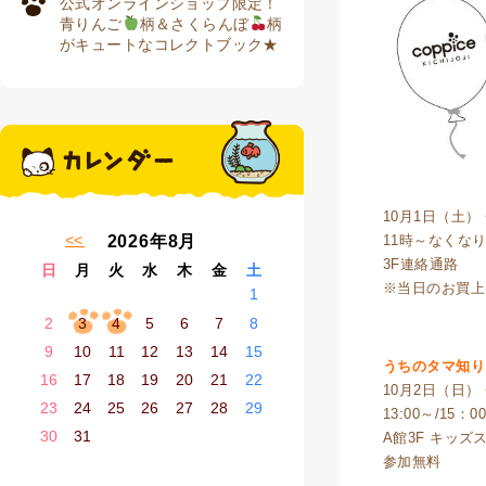
公式オンラインショップ限定！
青りんご
柄＆さくらんぼ
柄
がキュートなコレクトブック★
10月1日（土）
« 7月
2026年8月
11時～なくな
3F連絡通路
日
月
火
水
木
金
土
※当日のお買上
1
2
3
4
5
6
7
8
9
10
11
12
13
14
15
うちのタマ知り
16
17
18
19
20
21
22
10月2日（日）
23
24
25
26
27
28
29
13:00～/15：0
30
31
A館3F キッズ
参加無料