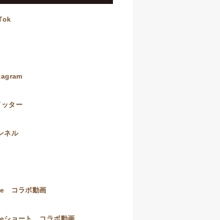
ok
）
gram
イッター
ンネル
be コラボ動画
beショート コラボ動画