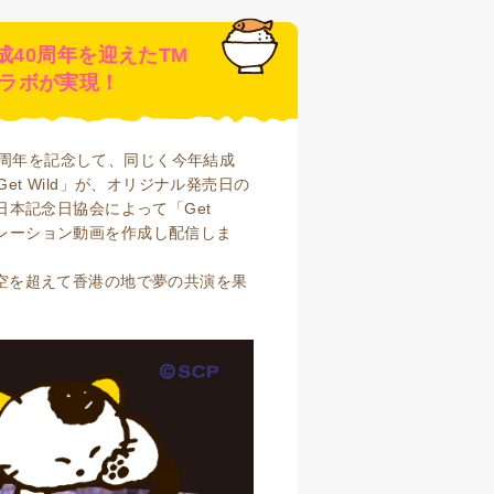
成40周年を迎えたTM
のコラボが実現！
0周年を記念して、同じく今年結成
et Wild」が、オリジナル発売日の
 日本記念日協会によって「Get
ボレーション動画を作成し配信しま
時空を超えて香港の地で夢の共演を果