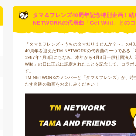
タマ＆フレンズ40周年記念特別企画！結
NETWORKの代表曲「Get Wild」と
「タマ＆フレンズ～うちのタマ知りませんか？～」の4
40周年を迎えたTM NETWORKの代表曲の一つである「G
1987年4月8日にちなみ、本年から4月8日一般社団法人
Wild」の日に正式に認定されたことを記念して、コラ
す。
TM NETWORKのメンバーと「タマ＆フレンズ」が、
たす奇跡の動画をお楽しみください！