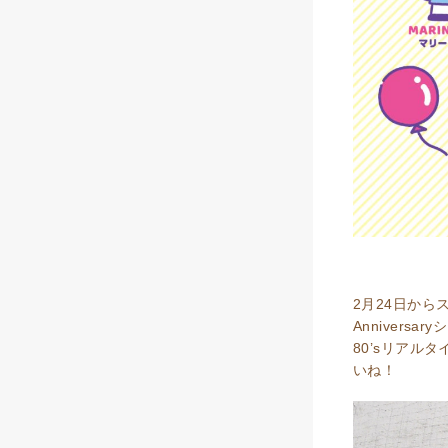
2月24日から
Anniver
80’sリア
いね！