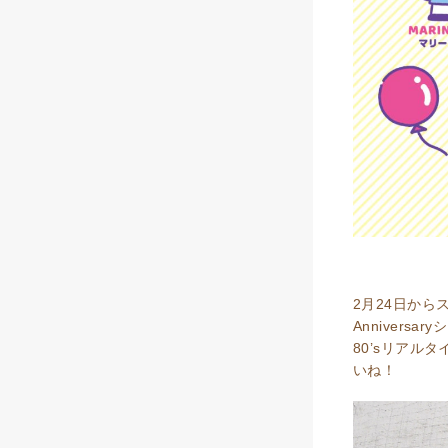
2月24日から
Anniver
80’sリア
いね！